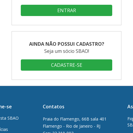
ENTRAR
AINDA NÃO POSSUI CADASTRO?
Seja um sócio SBAO!
CADASTRE-SE
me-se
Contatos
As
ista SBAO
Fi
Praia do Flamengo, 66B sala 401
SB
Flamengo - Rio de Janeiro - RJ
ícias